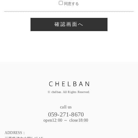
同意する
© chelban. All Rights Reserved.
call us
059-271-8670
open12:00 ～ close18:00
ADDRESS：