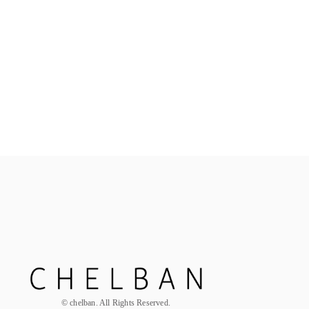
ALL
お花定期便
© chelban. All Rights Reserved.
Hair Par