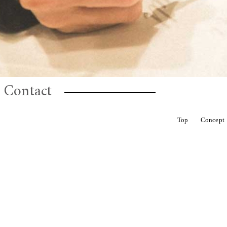
Contact
CHELBAN
ROTTEN
HOVEL
Top
Concept
ALL
金額から選ぶ
ROTTEN
S
お花定期便
Dry flower 籠アレンジ
Hair Parts（ヘアパーツ）結婚式、成人式
母の日の花贈りに
I'm botta