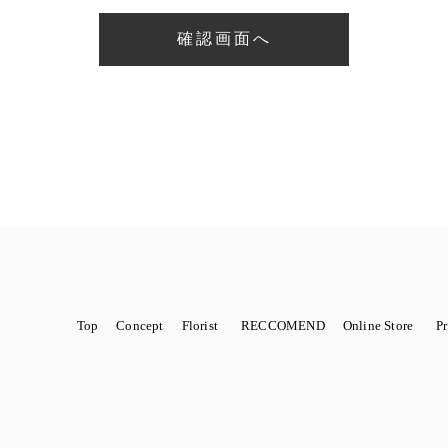
Top
Concept
Florist
RECCOMEND
Online Store
P
金額から選ぶ
ROTTEN
商品から選ぶ
SCHOOL
花から始まるWedding
季節限定
sawa
紹介店舗
marie
PH
Dry flower 籠アレンジ
Dry flower スワッグ・リース
Dry flo
ts（ヘアパーツ）結婚式、成人式、七五三などに
Louis
Novelty ノヴェル