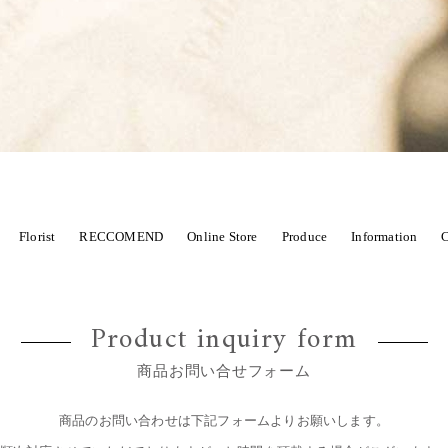
Florist
RECCOMEND
Online Store
Produce
Information
C
CHOOL
商品から選ぶ
花から始まるWedding
季節限定
sawa
marie
紹介店舗
PHOTO SERVICE
wedding 
ST
Product inquiry form
Dry flower スワッグ・リース
Dry flower 花束
Wedd
、七五三などに
Louis
Novelty ノヴェルティ
Xmas
商品お問い合せフォーム
商品のお問い合わせは下記フォームよりお願いします。