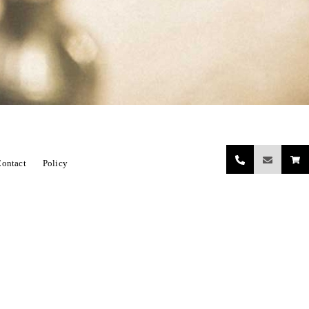
ontact
Policy
関係小物（レンタル含む）
ORE DECORATIONN
開店祝い
ing bouquet（ウェディングブーケ）
お正月飾り
ハロウィンセット