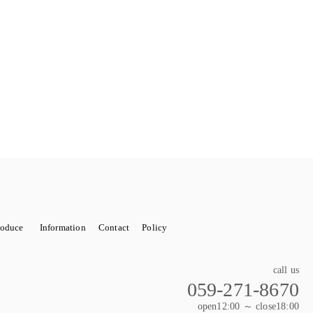
roduce
Information
Contact
Policy
OTO SERVICE
wedding 関係小物（レンタル含む）
STORE DECORATIONN
開店祝い
call us
059-271-8670
wer 花束
Wedding bouquet（ウェディングブーケ）
open12:00 ～ close18:00
ティ
Xmas
お正月飾り
ハロウィンセット