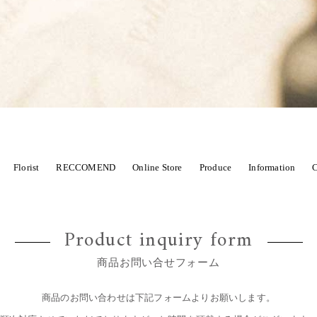
Florist
RECCOMEND
Online Store
Produce
Information
C
CHOOL
商品から選ぶ
花から始まるWedding
季節限定
sawa
marie
紹介店舗
PHOTO SERVICE
wedding 
ST
Product inquiry form
Dry flower スワッグ・リース
Dry flower 花束
Wedd
、七五三などに
Louis
Novelty ノヴェルティ
Xmas
商品お問い合せフォーム
商品のお問い合わせは下記フォームよりお願いします。