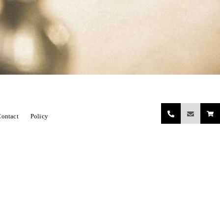
ontact
Policy
関係小物（レンタル含む）
ORE DECORATIONN
開店祝い
ing bouquet（ウェディングブーケ）
お正月飾り
ハロウィンセット