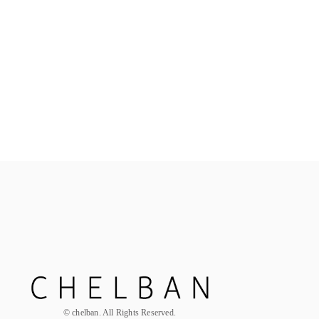
ALL
お花定期便
© chelban. All Rights Reserved.
Hair Par