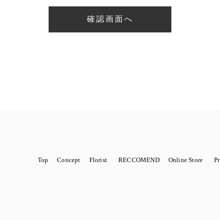
Top
Concept
Florist
RECCOMEND
Online Store
P
金額から選ぶ
ROTTEN
商品から選ぶ
SCHOOL
花から始まるWedding
季節限定
sawa
紹介店舗
marie
PH
Dry flower 籠アレンジ
Dry flower スワッグ・リース
Dry flo
ts（ヘアパーツ）結婚式、成人式、七五三などに
Louis
Novelty ノヴェル