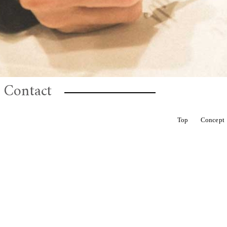
Contact
CHELBAN
ROTTEN
HOVEL
Top
Concept
ALL
金額から選ぶ
ROTTEN
S
お花定期便
Dry flower 籠アレンジ
Hair Parts（ヘアパーツ）結婚式、成人式
母の日の花贈りに
I'm botta