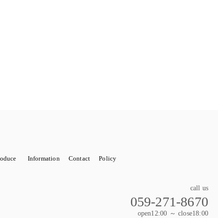
roduce
Information
Contact
Policy
OTO SERVICE
wedding 関係小物（レンタル含む）
STORE DECORATIONN
開店祝い
call us
059-271-8670
wer 花束
Wedding bouquet（ウェディングブーケ）
open12:00 ～ close18:00
ティ
Xmas
お正月飾り
ハロウィンセット