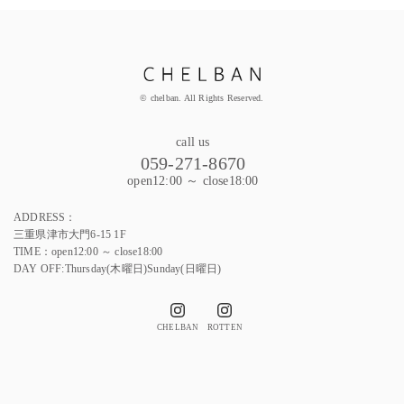
© chelban. All Rights Reserved.
call us
059-271-8670
open12:00 ～ close18:00
ADDRESS：
三重県津市大門6-15 1F
TIME：open12:00 ～ close18:00
DAY OFF:Thursday(木曜日)Sunday(日曜日)
CHELBAN
ROTTEN