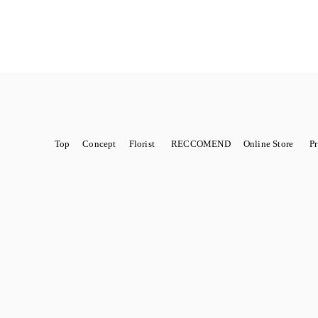
Top
Concept
Florist
RECCOMEND
Online Store
P
金額から選ぶ
ROTTEN
商品から選ぶ
SCHOOL
花から始まるWedding
季節限定
sawa
紹介店舗
marie
PH
Dry flower 籠アレンジ
Dry flower スワッグ・リース
Dry flo
ts（ヘアパーツ）結婚式、成人式、七五三などに
Louis
Novelty ノヴェル
りに
I'm botta