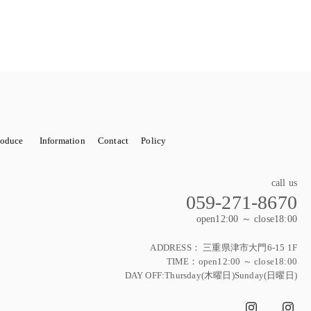
roduce
Information
Contact
Policy
OTO SERVICE
wedding 関係小物（レンタル含む）
STORE DECORATIONN
開店祝い
call us
059-271-8670
wer 花束
Wedding bouquet（ウェディングブーケ）
open12:00 ～ close18:00
ティ
Xmas
お正月飾り
ハロウィンセット
ADDRESS：
三重県津市大門6-15 1F
TIME：open12:00 ～ close18:00
DAY OFF:Thursday(木曜日)Sunday(日曜日)