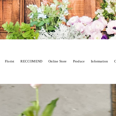
Florist
RECCOMEND
Online Store
Produce
Information
C
CHOOL
商品から選ぶ
花から始まるWedding
季節限定
sawa
marie
紹介店舗
PHOTO SERVICE
wedding 
ST
Dry flower スワッグ・リース
Dry flower 花束
Wedd
、七五三などに
Louis
Novelty ノヴェルティ
Xmas