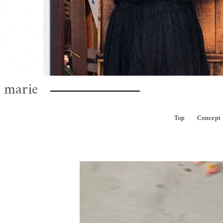
marie
CHELBAN
ROTTEN
HOVEL
Top
Concept
ALL
金額から選ぶ
ROTTEN
S
お花定期便
Dry flower 籠アレンジ
Hair Parts（ヘアパーツ）結婚式、成人式
母の日の花贈りに
I'm botta