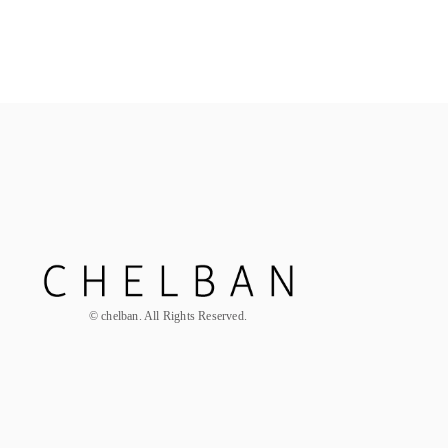
ALL
お花定期便
© chelban. All Rights Reserved.
Hair Par
母の日の花贈