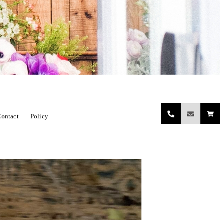
ontact
Policy
関係小物（レンタル含む）
ORE DECORATIONN
開店祝い
ing bouquet（ウェディングブーケ）
お正月飾り
ハロウィンセット