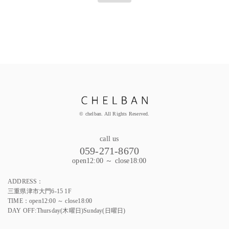
© chelban. All Rights Reserved.
call us
059-271-8670
open12:00 ～ close18:00
ADDRESS：
三重県津市大門6-15 1F
TIME：open12:00 ～ close18:00
DAY OFF:Thursday(木曜日)Sunday(日曜日)