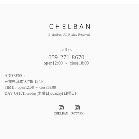
© chelban. All Rights Reserved.
call us
059-271-8670
open12:00 ～ close18:00
ADDRESS：
三重県津市大門6-15 1F
TIME：open12:00 ～ close18:00
DAY OFF:Thursday(木曜日)Sunday(日曜日)
CHELBAN
ROTTEN