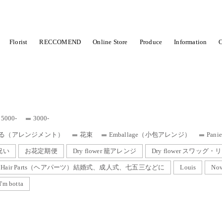
Florist
RECCOMEND
Online Store
Produce
Information
C
CHOOL
商品から選ぶ
花から始まるWedding
季節限定
sawa
marie
紹介店舗
PHOTO SERVICE
wedding 
ST
Dry flower スワッグ・リース
Dry flower 花束
Wedd
、七五三などに
Louis
Novelty ノヴェルティ
Xmas
5000-
3000-
る（アレンジメント）
花束
Emballage（小包アレンジ）
Pan
祝い
お花定期便
Dry flower 籠アレンジ
Dry flower スワッグ・
Hair Parts（ヘアパーツ）結婚式、成人式、七五三などに
Louis
No
I'm botta