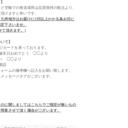
て】
など空輸での発送場所は品質保持の観点より、
談頂けますと幸いです。
、九州地方はお届けに2日以上かかる為お日に
指定下さいませ。
せて頂きます。)
ついて】
ージカードを承っております。
誕生日おめでとう ◯◯より
へ ◯◯より
祝開店
フォームの備考欄へ記入をお願い致します。
各メッセージタグがございます。
ものに関しましてはこちらでご指定が無いもの
ご用意させて頂く場合がございます。