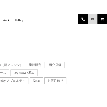
ontact
Policy
関係小物（レンタル含む）
ORE DECORATIONN
開店祝い
ing bouquet（ウェディングブーケ）
お正月飾り
ハロウィンセット
ier（籠アレンジ）
季節限定
紹介店舗
リース
Dry flower 花束
velty ノヴェルティ
Xmas
お正月飾り