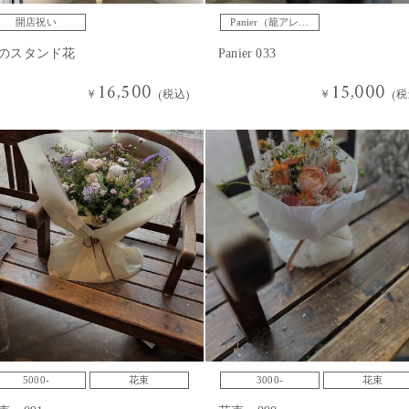
開店祝い
Panier（籠アレン
ジ）
のスタンド花
Panier 033
16,500
15,000
￥
(税込)
￥
(税
5000-
花束
3000-
花束