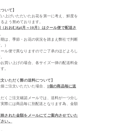
について】
買い上げいただいたお花を第一に考え、鮮度を
きるよう努めております。
（おおむね4月～10月）はクール便で配送さ
。
時期は、季節・お花の状況を踏まえ弊社で判断
す。）
クール便で異なりますのでご了承のほどよろし
す。
のお買い上げの場合、各サイズ一律の配送料金
ます。
注文いただく際の送料について】
数個ご注文いただいた場合、
1個の商品毎に送
ただくご注文確認メールでは、送料が一つ分し
、実際には商品毎に別配送となります為、金額
反映された金額をメールにてご案内させていた
下さい。