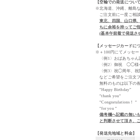
【空輸での発送につい
※北海道、沖縄、離島
ご注文前に一度ご相
東北、四国、山口県
ちに余裕を持ってご
(基本午前着で発送さ
【メッセージカードに
※＋100円にてメッセ
〈例1〉おばあちゃん
〈例2〉御祝 ◯◯様
〈例3〉祝◯周年、
などご希望をご注文
無料のものは以下の
“Happy Birthday”
“thank you“
“Congratulations！ “
“for you “
備考欄へ記載の無い
と判断させて頂き、
【発送先地域と料金】