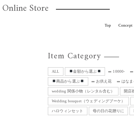
Online Store
CHELBAN
ROTTEN
HOVEL
Top
Concept
ALL
金額から選ぶ
ROTTEN
S
Item Category
お花定期便
Dry flower 籠アレンジ
Hair Parts（ヘアパーツ）結婚式、成人式
ALL
金額から選ぶ
10000-
母の日の花贈りに
I'm botta
商品から選ぶ
お供え花
はなま
wedding 関係小物（レンタル含む）
開店
Wedding bouquet（ウェディングブーケ）
ハロウィンセット
母の日の花贈りに