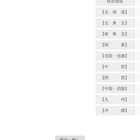
発送地域
【北 海 道】
【北 東 北】
【南 東 北】
【関 東】
【北陸・信越】
【中 部】
【関 西】
【中国・四国】
【九 州】
【沖 縄】