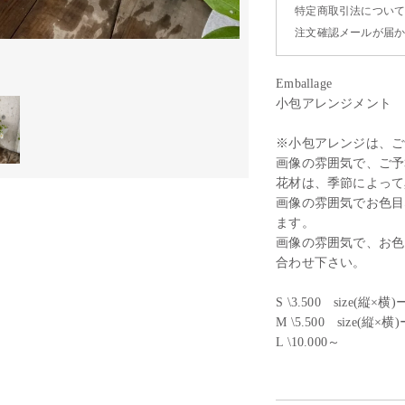
特定商取引法につい
注文確認メールが届
Emballage
小包アレンジメント
※小包アレンジは、ご
画像の雰囲気で、ご予
花材は、季節によって
画像の雰囲気でお色目
ます。
画像の雰囲気で、お色
合わせ下さい。
S \3.500 size(縦×横)
M \5.500 size(縦×横
L \10.000～