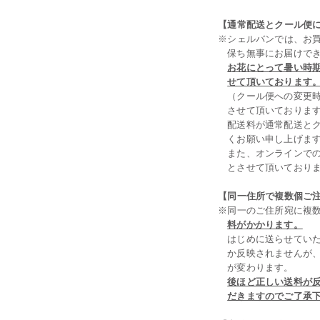
【通常配送とクール便
※シェルバンでは、お
保ち無事にお届けで
お花にとって暑い時期
せて頂いております
（クール便への変更
させて頂いておりま
配送料が通常配送と
くお願い申し上げま
また、オンラインで
とさせて頂いており
【同一住所で複数個ご
※同一のご住所宛に複
料がかかります。
はじめに送らせてい
か反映されませんが
が変わります。
後ほど正しい送料が
だきますのでご了承