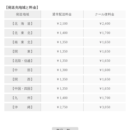
【発送先地域と料金】
発送地域
通常配送料金
クール便料金
【北 海 道】
￥2,100
￥2,400
【北 東 北】
￥1,400
￥1,700
【南 東 北】
￥1,350
￥1,650
【関 東】
￥1,350
￥1,650
【北陸・信越】
￥1,350
￥1,650
【中 部】
￥1,300
￥1,600
【関 西】
￥1,350
￥1,650
【中国・四国】
￥1,350
￥1,650
【九 州】
￥1,400
￥1,700
【沖 縄】
￥2,750
￥3,050