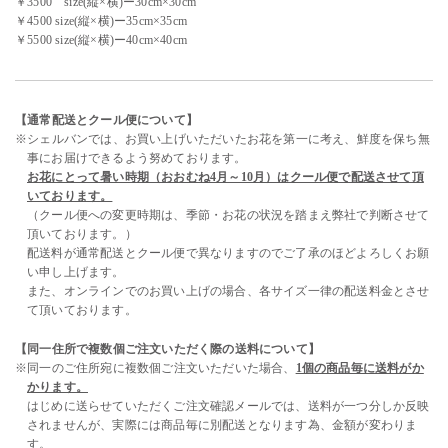
￥3500 size(縦×横)ー30cm×30cm
￥4500 size(縦×横)ー35cm×35cm
￥5500 size(縦×横)ー40cm×40cm
【通常配送とクール便について】
※シェルバンでは、お買い上げいただいたお花を第一に考え、鮮度を保ち無
事にお届けできるよう努めております。
お花にとって暑い時期（おおむね4月～10月）はクール便で配送させて頂
いております。
（クール便への変更時期は、季節・お花の状況を踏まえ弊社で判断させて
頂いております。）
配送料が通常配送とクール便で異なりますのでご了承のほどよろしくお願
い申し上げます。
また、オンラインでのお買い上げの場合、各サイズ一律の配送料金とさせ
て頂いております。
【同一住所で複数個ご注文いただく際の送料について】
※同一のご住所宛に複数個ご注文いただいた場合、
1個の商品毎に送料がか
かります。
はじめに送らせていただくご注文確認メールでは、送料が一つ分しか反映
されませんが、実際には商品毎に別配送となります為、金額が変わりま
す。