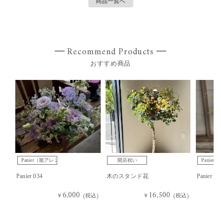
商品一覧へ
Recommend Products
おすすめ商品
Panier（籠アレンジ）
開店祝い
Panie
Panier 034
木のスタンド花
Panier 03
6,000
16,500
￥
(税込)
￥
(税込)