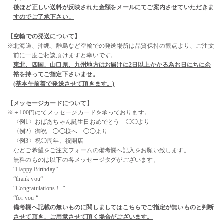
後ほど正しい送料が反映された金額をメールにてご案内させていただきま
すのでご了承下さい。
【空輸での発送について】
※北海道、沖縄、離島など空輸での発送場所は品質保持の観点より、ご注文
前に一度ご相談頂けますと幸いです。
東北、四国、山口県、九州地方はお届けに2日以上かかる為お日にちに余
裕を持ってご指定下さいませ。
(基本午前着で発送させて頂きます。)
【メッセージカードについて】
※＋100円にてメッセージカードを承っております。
〈例1〉おばあちゃん誕生日おめでとう ◯◯より
〈例2〉御祝 ◯◯様へ ◯◯より
〈例3〉祝◯周年、祝開店
などご希望をご注文フォームの備考欄へ記入をお願い致します。
無料のものは以下の各メッセージタグがございます。
“Happy Birthday”
“thank you“
“Congratulations！ “
“for you “
備考欄へ記載の無いものに関しましてはこちらでご指定が無いものと判断
させて頂き、ご用意させて頂く場合がございます。