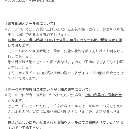
￥5500 size(縦×横)ー40cm×40cm
【通常配送とクール便について】
※シェルバンでは、お買い上げいただいたお花を第一に考え、鮮度を保ち無
事にお届けできるよう努めております。
お花にとって暑い時期（おおむね4月～10月）はクール便で配送させて頂
いております。
（クール便への変更時期は、季節・お花の状況を踏まえ弊社で判断させて
頂いております。）
配送料が通常配送とクール便で異なりますのでご了承のほどよろしくお願
い申し上げます。
また、オンラインでのお買い上げの場合、各サイズ一律の配送料金とさせ
て頂いております。
【同一住所で複数個ご注文いただく際の送料について】
※同一のご住所宛に複数個ご注文いただいた場合、
1個の商品毎に送料がか
かります。
はじめに送らせていただくご注文確認メールでは、送料が一つ分しか反映
されませんが、実際には商品毎に別配送となります為、金額が変わりま
す。
後ほど正しい送料が反映された金額をメールにてご案内させていただきま
すのでご了承下さい。