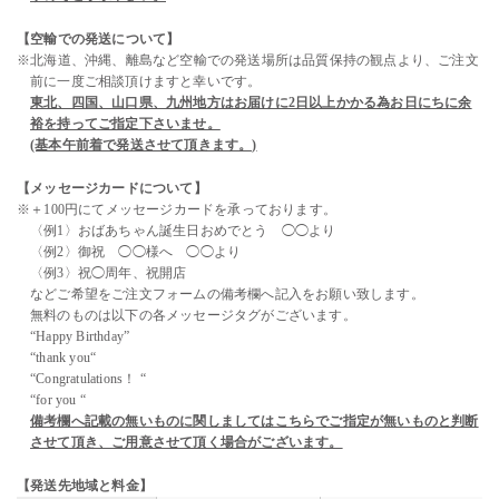
【空輸での発送について】
※北海道、沖縄、離島など空輸での発送場所は品質保持の観点より、ご注文
前に一度ご相談頂けますと幸いです。
東北、四国、山口県、九州地方はお届けに2日以上かかる為お日にちに余
裕を持ってご指定下さいませ。
(基本午前着で発送させて頂きます。)
【メッセージカードについて】
※＋100円にてメッセージカードを承っております。
〈例1〉おばあちゃん誕生日おめでとう ◯◯より
〈例2〉御祝 ◯◯様へ ◯◯より
〈例3〉祝◯周年、祝開店
などご希望をご注文フォームの備考欄へ記入をお願い致します。
無料のものは以下の各メッセージタグがございます。
“Happy Birthday”
“thank you“
“Congratulations！ “
“for you “
備考欄へ記載の無いものに関しましてはこちらでご指定が無いものと判断
させて頂き、ご用意させて頂く場合がございます。
【発送先地域と料金】