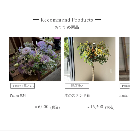
Recommend Products
おすすめ商品
Panier（籠アレンジ）
開店祝い
Panie
Panier 034
木のスタンド花
Panier 03
6,000
16,500
￥
(税込)
￥
(税込)