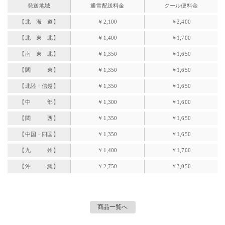
発送地域
通常配送料金
クール便料金
【北 海 道】
￥2,100
￥2,400
【北 東 北】
￥1,400
￥1,700
【南 東 北】
￥1,350
￥1,650
【関 東】
￥1,350
￥1,650
【北陸・信越】
￥1,350
￥1,650
【中 部】
￥1,300
￥1,600
【関 西】
￥1,350
￥1,650
【中国・四国】
￥1,350
￥1,650
【九 州】
￥1,400
￥1,700
【沖 縄】
￥2,750
￥3,050
商品一覧へ