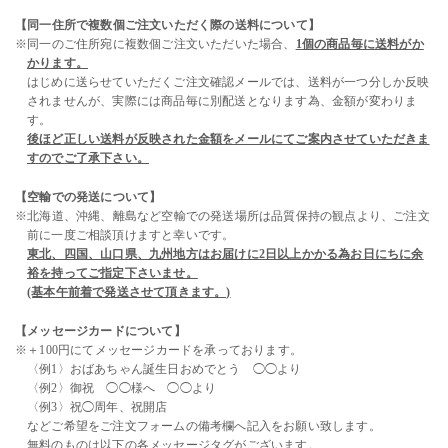
【同一住所で複数個ご注文いただく際の送料について】
※同一のご住所宛に複数個ご注文いただいた場合、
1個の商品毎に送料がか
かります。
はじめに送らせていただくご注文確認メールでは、送料が一つ分しか反映
されませんが、実際には商品毎に別配送となります為、金額が変わりま
す。
後ほど正しい送料が反映された金額をメールにてご案内させていただきま
すのでご了承下さい。
【空輸での発送について】
※北海道、沖縄、離島など空輸での発送場所は品質保持の観点より、ご注文
前に一度ご相談頂けますと幸いです。
東北、四国、山口県、九州地方はお届けに2日以上かかる為お日にちに余
裕を持ってご指定下さいませ。
(基本午前着で発送させて頂きます。)
【メッセージカードについて】
※＋100円にてメッセージカードを承っております。
〈例1〉おばあちゃん誕生日おめでとう ◯◯より
〈例2〉御祝 ◯◯様へ ◯◯より
〈例3〉祝◯周年、祝開店
などご希望をご注文フォームの備考欄へ記入をお願い致します。
無料のものは以下の各メッセージタグがございます。