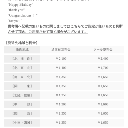
“Happy Birthday”
“thank you“
“Congratulations！ “
“for you “
備考欄へ記載の無いものに関しましてはこちらでご指定が無いものと判断
させて頂き、ご用意させて頂く場合がございます。
【発送先地域と料金】
発送地域
通常配送料金
クール便料金
【北 海 道】
￥2,100
￥2,400
【北 東 北】
￥1,400
￥1,700
【南 東 北】
￥1,350
￥1,650
【関 東】
￥1,350
￥1,650
【北陸・信越】
￥1,350
￥1,650
【中 部】
￥1,300
￥1,600
【関 西】
￥1,350
￥1,650
【中国・四国】
￥1,350
￥1,650