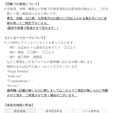
【空輸での発送について】
※北海道、沖縄、離島など空輸での発送場所は品質保持の観点より、ご注文
前に一度ご相談頂けますと幸いです。
東北、四国、山口県、九州地方はお届けに2日以上かかる為お日にちに余
裕を持ってご指定下さいませ。
(基本午前着で発送させて頂きます。)
【メッセージカードについて】
※＋100円にてメッセージカードを承っております。
〈例1〉おばあちゃん誕生日おめでとう ◯◯より
〈例2〉御祝 ◯◯様へ ◯◯より
〈例3〉祝◯周年、祝開店
などご希望をご注文フォームの備考欄へ記入をお願い致します。
無料のものは以下の各メッセージタグがございます。
“Happy Birthday”
“thank you“
“Congratulations！ “
“for you “
備考欄へ記載の無いものに関しましてはこちらでご指定が無いものと判断
させて頂き、ご用意させて頂く場合がございます。
【発送先地域と料金】
発送地域
通常配送料金
クール便料金