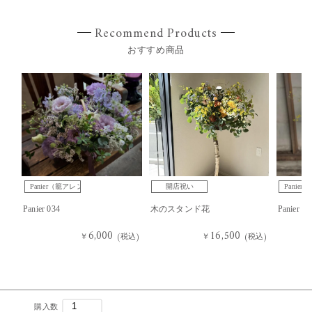
Recommend Products
おすすめ商品
Panier（籠アレンジ）
開店祝い
Panie
Panier 034
木のスタンド花
Panier 03
6,000
16,500
￥
(税込)
￥
(税込)
購入数