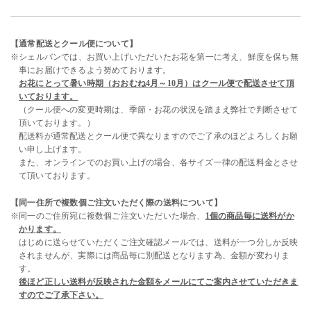
【通常配送とクール便について】
※シェルバンでは、お買い上げいただいたお花を第一に考え、鮮度を保ち無
事にお届けできるよう努めております。
お花にとって暑い時期（おおむね4月～10月）はクール便で配送させて頂
いております。
（クール便への変更時期は、季節・お花の状況を踏まえ弊社で判断させて
頂いております。）
配送料が通常配送とクール便で異なりますのでご了承のほどよろしくお願
い申し上げます。
また、オンラインでのお買い上げの場合、各サイズ一律の配送料金とさせ
て頂いております。
【同一住所で複数個ご注文いただく際の送料について】
※同一のご住所宛に複数個ご注文いただいた場合、
1個の商品毎に送料がか
かります。
はじめに送らせていただくご注文確認メールでは、送料が一つ分しか反映
されませんが、実際には商品毎に別配送となります為、金額が変わりま
す。
後ほど正しい送料が反映された金額をメールにてご案内させていただきま
すのでご了承下さい。