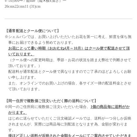
○ \10,000〜 / 籠size（縦✕横x深さ）一
26cmx22cmx11 (31)cm
【通常配送とクール便について】
※シェルバンでは、お買い上げいただいたお花を第一に考え、鮮度を保ち無
事にお届けできるよう努めております。
お花にとって暑い時期（おおむね4月～10月）はクール便で配送させて頂
いております。
（クール便への変更時期は、季節・お花の状況を踏まえ弊社で判断させて
頂いております。）
配送料が通常配送とクール便で異なりますのでご了承のほどよろしくお願
い申し上げます。
また、オンラインでのお買い上げの場合、各サイズ一律の配送料金とさせ
て頂いております。
【同一住所で複数個ご注文いただく際の送料について】
※同一のご住所宛に複数個ご注文いただいた場合、
1個の商品毎に送料がか
かります。
はじめに送らせていただくご注文確認メールでは、送料が一つ分しか反映
されませんが、実際には商品毎に別配送となります為、金額が変わりま
す。
後ほど正しい送料が反映された金額をメールにてご案内させていただきま