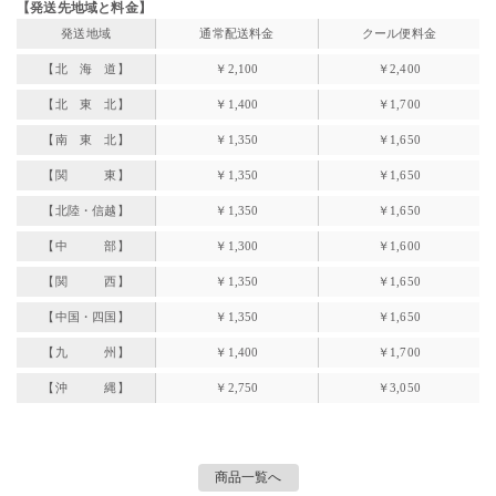
【発送先地域と料金】
発送地域
通常配送料金
クール便料金
【北 海 道】
￥2,100
￥2,400
【北 東 北】
￥1,400
￥1,700
【南 東 北】
￥1,350
￥1,650
【関 東】
￥1,350
￥1,650
【北陸・信越】
￥1,350
￥1,650
【中 部】
￥1,300
￥1,600
【関 西】
￥1,350
￥1,650
【中国・四国】
￥1,350
￥1,650
【九 州】
￥1,400
￥1,700
【沖 縄】
￥2,750
￥3,050
商品一覧へ