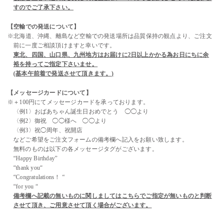
すのでご了承下さい。
【空輸での発送について】
※北海道、沖縄、離島など空輸での発送場所は品質保持の観点より、ご注文
前に一度ご相談頂けますと幸いです。
東北、四国、山口県、九州地方はお届けに2日以上かかる為お日にちに余
裕を持ってご指定下さいませ。
(基本午前着で発送させて頂きます。)
【メッセージカードについて】
※＋100円にてメッセージカードを承っております。
〈例1〉おばあちゃん誕生日おめでとう ◯◯より
〈例2〉御祝 ◯◯様へ ◯◯より
〈例3〉祝◯周年、祝開店
などご希望をご注文フォームの備考欄へ記入をお願い致します。
無料のものは以下の各メッセージタグがございます。
“Happy Birthday”
“thank you“
“Congratulations！ “
“for you “
備考欄へ記載の無いものに関しましてはこちらでご指定が無いものと判断
させて頂き、ご用意させて頂く場合がございます。