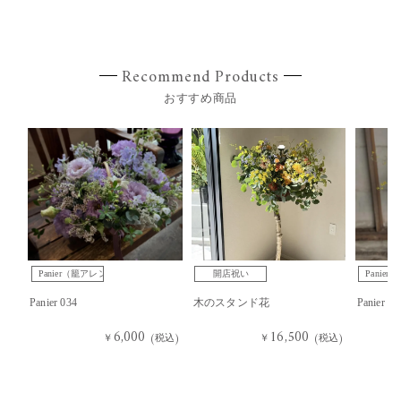
Recommend Products
おすすめ商品
Panier（籠アレンジ）
開店祝い
Panie
Panier 034
木のスタンド花
Panier 03
6,000
16,500
￥
(税込)
￥
(税込)