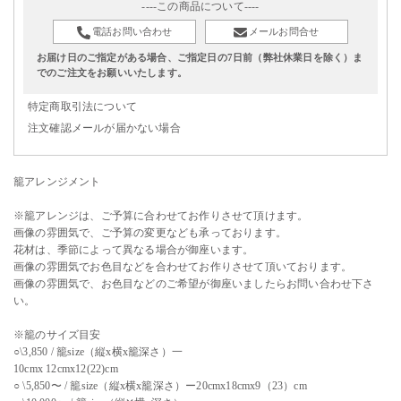
----この商品について----
電話お問い合わせ
メールお問合せ
お届け日のご指定がある場合、ご指定日の7日前（弊社休業日を除く）ま
でのご注文をお願いいたします。
特定商取引法について
注文確認メールが届かない場合
籠アレンジメント
※籠アレンジは、ご予算に合わせてお作りさせて頂けます。
画像の雰囲気で、ご予算の変更なども承っております。
花材は、季節によって異なる場合が御座います。
画像の雰囲気でお色目などを合わせてお作りさせて頂いております。
画像の雰囲気で、お色目などのご希望が御座いましたらお問い合わせ下さ
い。
※籠のサイズ目安
○\3,850 / 籠size（縦x横x籠深さ）一
10cmx 12cmx12(22)cm
○ \5,850〜 / 籠size（縦x横x籠深さ）ー20cmx18cmx9（23）cm