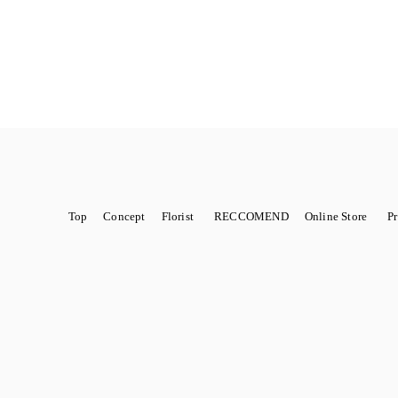
Top
Concept
Florist
RECCOMEND
Online Store
P
金額から選ぶ
ROTTEN
商品から選ぶ
SCHOOL
花から始まるWedding
季節限定
sawa
紹介店舗
marie
PH
Dry flower 籠アレンジ
Dry flower スワッグ・リース
Dry flo
ts（ヘアパーツ）結婚式、成人式、七五三などに
Louis
Novelty ノヴェル
りに
I'm botta