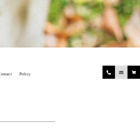
ontact
Policy
関係小物（レンタル含む）
ORE DECORATIONN
開店祝い
ing bouquet（ウェディングブーケ）
お正月飾り
ハロウィンセット