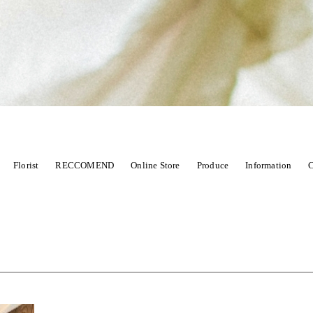
Florist
RECCOMEND
Online Store
Produce
Information
C
CHOOL
商品から選ぶ
花から始まるWedding
季節限定
sawa
marie
紹介店舗
PHOTO SERVICE
wedding 
ST
Dry flower スワッグ・リース
Dry flower 花束
Wedd
、七五三などに
Louis
Novelty ノヴェルティ
Xmas