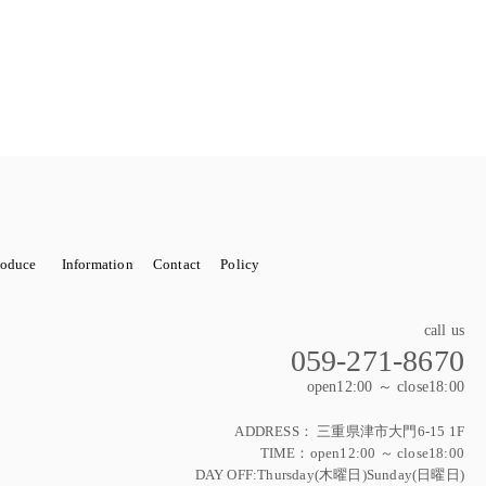
roduce
Information
Contact
Policy
OTO SERVICE
wedding 関係小物（レンタル含む）
STORE DECORATIONN
開店祝い
call us
059-271-8670
wer 花束
Wedding bouquet（ウェディングブーケ）
open12:00 ～ close18:00
ティ
Xmas
お正月飾り
ハロウィンセット
ADDRESS：
三重県津市大門6-15 1F
TIME：open12:00 ～ close18:00
DAY OFF:Thursday(木曜日)Sunday(日曜日)