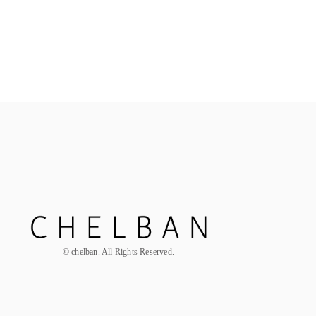
ALL
お花定期便
© chelban. All Rights Reserved.
Hair Par
母の日の花贈