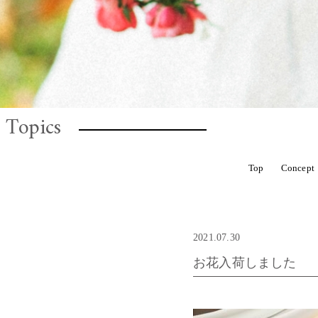
Topics
CHELBAN
ROTTEN
HOVEL
Top
Concept
ALL
金額から選ぶ
ROTTEN
S
お花定期便
Dry flower 籠アレンジ
2021.07.30
Hair Parts（ヘアパーツ）結婚式、成人式
お花入荷しました
母の日の花贈りに
I'm botta